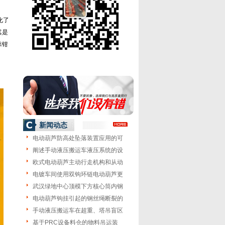
化了
其是
靠钳
新闻动态
电动葫芦防高处坠落装置应用的可
阐述手动液压搬运车液压系统的设
欧式电动葫芦主动行走机构和从动
电镀车间使用双钩环链电动葫芦更
武汉绿地中心顶模下方核心筒内钢
电动葫芦钩挂引起的钢丝绳断裂的
手动液压搬运车在超重、塔吊盲区
基于PRC设备料仓的物料吊运装