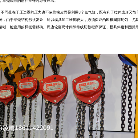
，罩壳底部的筋在拉伸时亦被压出。
，不同处在于压边圈的压力边不依靠橡皮而是利用8个氮气缸，既有利于拉伸成形又简
拉伸，由于罩壳结构形状复杂，所以模具加工难度较大，必须保证凸凹模间隙均匀，尤
清晰，检查用的样板需精确。周边轮廓尺寸间隙靠线切割程序保证，模具斜度和圆弧