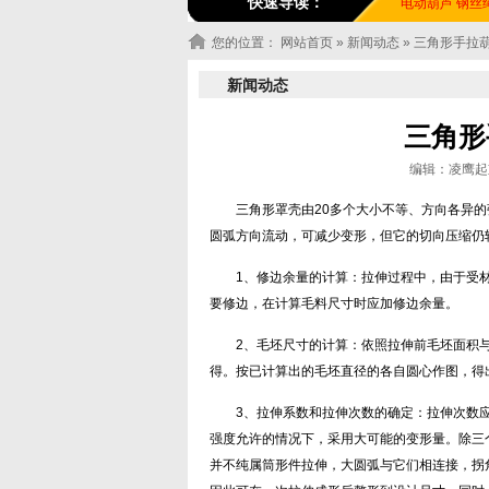
快速导读：
电动葫芦
钢丝
您的位置：
网站首页
»
新闻动态
» 三角形手拉
新闻动态
三角形
编辑：凌鹰起重机
三角形罩壳由20多个大小不等、方向各异
圆弧方向流动，可减少变形，但它的切向压缩仍
1、修边余量的计算：拉伸过程中，由于受
要修边，在计算毛料尺寸时应加修边余量。
2、毛坯尺寸的计算：依照拉伸前毛坯面积
得。按已计算出的毛坯直径的各自圆心作图，得
3、拉伸系数和拉伸次数的确定：拉伸次数
强度允许的情况下，采用大可能的变形量。除三
并不纯属筒形件拉伸，大圆弧与它们相连接，拐