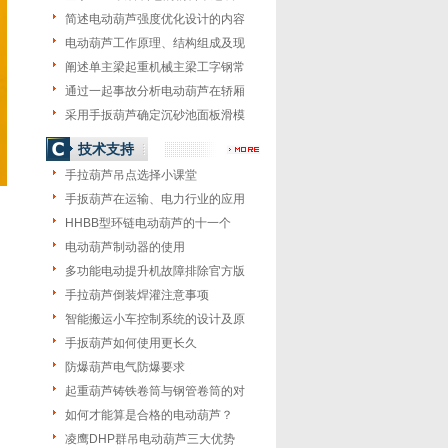
简述电动葫芦强度优化设计的内容
电动葫芦工作原理、结构组成及现
阐述单主梁起重机械主梁工字钢常
通过一起事故分析电动葫芦在轿厢
采用手扳葫芦确定沉砂池面板滑模
技术支持
手拉葫芦吊点选择小课堂
手扳葫芦在运输、电力行业的应用
HHBB型环链电动葫芦的十一个
电动葫芦制动器的使用
多功能电动提升机故障排除官方版
手拉葫芦倒装焊灌注意事项
智能搬运小车控制系统的设计及原
手扳葫芦如何使用更长久
防爆葫芦电气防爆要求
起重葫芦铸铁卷筒与钢管卷筒的对
如何才能算是合格的电动葫芦？
凌鹰DHP群吊电动葫芦三大优势