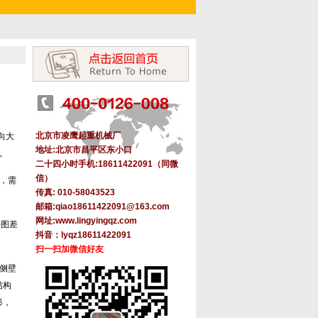
北京市凌鹰起重机械厂
向大
地址:北京市昌平区东小口
。
二十四小时手机:18611422091（同微
信）
，需
传真: 010-58043523
邮箱:
qiao18611422091@163.com
网址
:
www.lingyingqz.com
件图差
抖音：lyqz18611422091
扫一扫加微信好友
侧壁
结构
形，