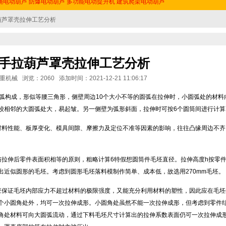
绳电动葫芦
防爆电动葫芦
多功能电动提升机
建筑爬架电动葫芦
葫芦罩壳拉伸工艺分析
手拉葫芦罩壳拉伸工艺分析
械 浏览：2060 添加时间：2021-12-21 11:06:17
的弧构成，形似等腰三角形，侧壁周边10个大小不等的圆弧在拉伸时，小圆弧处的材料
较相邻的大圆弧处大，易起皱。另一侧壁为弧形斜面，拉伸时可按6个圆筒间进行计算
材料性能、板厚变化、模具间隙、摩擦力及定位不准等因素的影响，往往凸缘周边不齐
与拉伸后零件表面积相等的原则，粗略计算6特假想圆筒件毛坯直径。拉伸高度h按零
出近似圆形的毛坯。考虑到圆形毛坯落料模制作简单、成本低，故选用270mm毛坯。
应保证毛坯内部应力不超过材料的极限强度，又能充分利用材料的塑性，因此应在毛坯
个小圆角处外，均可一次拉伸成形。小圆角处虽然不能一次拉伸成形，但考虑到零件
角处材料可向大圆弧流动，通过下料毛坯尺寸计算出的拉伸系数表面仍可一次拉伸成