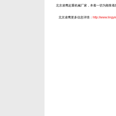
北京凌鹰起重机械厂家，本着一切为顾客着
北京凌鹰更多信息详情：
http://www.lingy