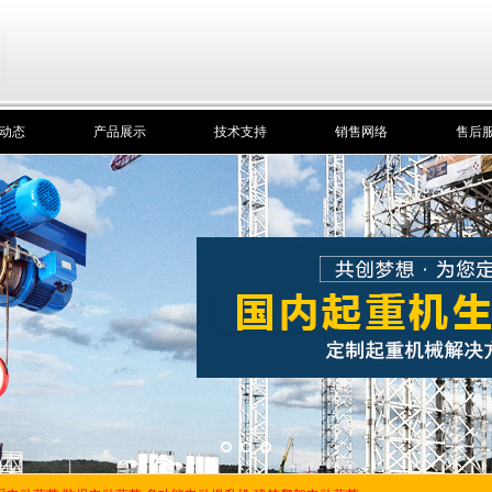
动态
产品展示
技术支持
销售网络
售后