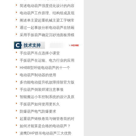
简述电动葫芦强度优化设计的内容
电动葫芦工作原理、结构组成及现
阐述单主梁起重机械主梁工字钢常
通过一起事故分析电动葫芦在轿厢
采用手扳葫芦确定沉砂池面板滑模
技术支持
手拉葫芦吊点选择小课堂
手扳葫芦在运输、电力行业的应用
HHBB型环链电动葫芦的十一个
电动葫芦制动器的使用
多功能电动提升机故障排除官方版
手拉葫芦倒装焊灌注意事项
智能搬运小车控制系统的设计及原
手扳葫芦如何使用更长久
防爆葫芦电气防爆要求
起重葫芦铸铁卷筒与钢管卷筒的对
如何才能算是合格的电动葫芦？
凌鹰DHP群吊电动葫芦三大优势