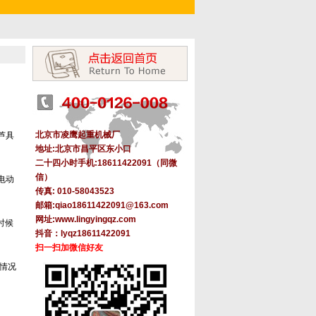
北京市凌鹰起重机械厂
芦具
地址:北京市昌平区东小口
二十四小时手机:18611422091（同微
信）
电动
传真: 010-58043523
邮箱:
qiao18611422091@163.com
网址
:
www.lingyingqz.com
时候
抖音：lyqz18611422091
扫一扫加微信好友
情况