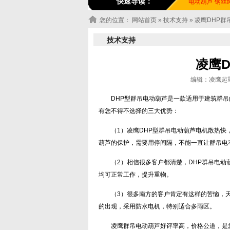
快速导读：
电动葫芦
钢丝
您的位置：
网站首页
»
技术支持
» 凌鹰DHP
技术支持
凌鹰
编辑：凌鹰起重机
DHP型群吊电动葫芦是一款适用于建筑群
有您不得不选择的三大优势：
（1）凌鹰DHP型群吊电动葫芦电机散热
葫芦的保护，需要用停间隔，不能一直让群吊电
（2）相信很多客户都清楚，DHP群吊电动
均可正常工作，提升重物。
（3）很多南方的客户肯定有这样的苦恼，
的出现，采用防水电机，特别适合多雨区。
凌鹰群吊电动葫芦好评率高，价格公道，是