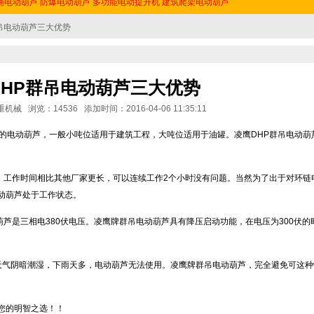
绳电动葫芦
防爆电动葫芦
多功能电动提升机
建筑爬架电动葫芦
群吊电动葫芦三大优势
DHP群吊电动葫芦三大优势
械 浏览：14536 添加时间：2016-04-06 11:35:11
吊的电动葫芦，一般小吨位适用于建筑工程，大吨位适用于油罐。凌鹰DHP群吊电动葫
快，工作时间相比其他厂家更长，可以连续工作2个小时没有问题。当然为了出于对环链
动葫芦处于工作状态。
葫芦是三相电380伏电压。凌鹰牌群吊电动葫芦具有降压启动功能，在电压为300伏的
天气阴暗潮湿，下雨天多，电动葫芦无法使用。凌鹰牌群吊电动葫芦，完全避免可这种
您的明智之选！！