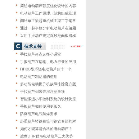
简述电动葫芦强度优化设计的内容
电动葫芦工作原理、结构组成及现
阐述单主梁起重机械主梁工字钢常
通过一起事故分析电动葫芦在轿厢
采用手扳葫芦确定沉砂池面板滑模
技术支持
手拉葫芦吊点选择小课堂
手扳葫芦在运输、电力行业的应用
HHBB型环链电动葫芦的十一个
电动葫芦制动器的使用
多功能电动提升机故障排除官方版
手拉葫芦倒装焊灌注意事项
智能搬运小车控制系统的设计及原
手扳葫芦如何使用更长久
防爆葫芦电气防爆要求
起重葫芦铸铁卷筒与钢管卷筒的对
如何才能算是合格的电动葫芦？
凌鹰DHP群吊电动葫芦三大优势