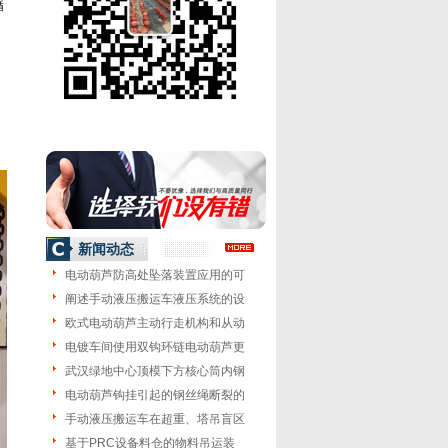
循
新闻动态
电动葫芦防高处坠落装置应用的可
阐述手动液压搬运车液压系统的设
欧式电动葫芦主动行走机构和从动
电镀车间使用双钩环链电动葫芦更
武汉绿地中心顶模下方核心筒内钢
电动葫芦钩挂引起的钢丝绳断裂的
手动液压搬运车在超重、塔吊盲区
基于PRC设备料仓的物料吊运装