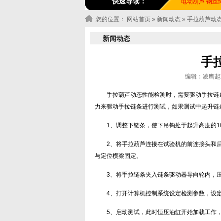
快速导读：
电动葫芦
钢丝
您的位置：
网站首页
»
新闻动态
» 手拉葫芦动
新闻动态
手
编辑：凌鹰起重机
手拉葫芦动态性能检测时，需要驱动手拉链
力来驱动手拉链条进行测试，如果测试中起升链
1、调整下链条，使下吊钩处于起升高度的10
2、将手拉葫芦连接在试验机的前连接头和
与定位横梁固定。
3、将手拉链条夹入链条驱动器导向轮内，
4、打开计算机控制系统设定检测参数，设
5、启动测试，此时恒压油缸开始加载工作