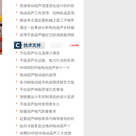
简述电动葫芦强度优化设计的内容
电动葫芦工作原理、结构组成及现
阐述单主梁起重机械主梁工字钢常
通过一起事故分析电动葫芦在轿厢
采用手扳葫芦确定沉砂池面板滑模
技术支持
手拉葫芦吊点选择小课堂
手扳葫芦在运输、电力行业的应用
HHBB型环链电动葫芦的十一个
电动葫芦制动器的使用
多功能电动提升机故障排除官方版
手拉葫芦倒装焊灌注意事项
智能搬运小车控制系统的设计及原
手扳葫芦如何使用更长久
防爆葫芦电气防爆要求
起重葫芦铸铁卷筒与钢管卷筒的对
如何才能算是合格的电动葫芦？
凌鹰DHP群吊电动葫芦三大优势