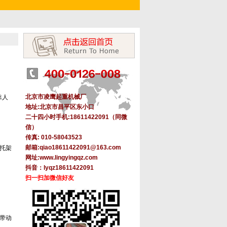
北京市凌鹰起重机械厂
靠人
地址:北京市昌平区东小口
二十四小时手机:18611422091（同微
信）
传真: 010-58043523
邮箱:
qiao18611422091@163.com
托架
网址
:
www.lingyingqz.com
抖音：lyqz18611422091
扫一扫加微信好友
带动