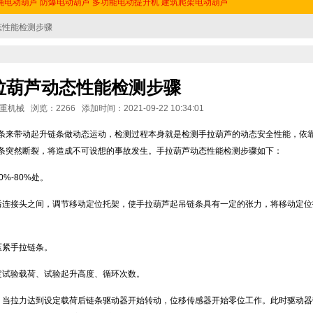
绳电动葫芦
防爆电动葫芦
多功能电动提升机
建筑爬架电动葫芦
态性能检测步骤
拉葫芦动态性能检测步骤
械 浏览：2266 添加时间：2021-09-22 10:34:01
条来带动起升链条做动态运动，检测过程本身就是检测手拉葫芦的动态安全性能，依
条突然断裂，将造成不可设想的事故发生。手拉葫芦动态性能检测步骤如下：
%-80%处。
后连接头之间，调节移动定位托架，使手拉葫芦起吊链条具有一定的张力，将移动定位
压紧手拉链条。
定试验载荷、试验起升高度、循环次数。
，当拉力达到设定载荷后链条驱动器开始转动，位移传感器开始零位工作。此时驱动器