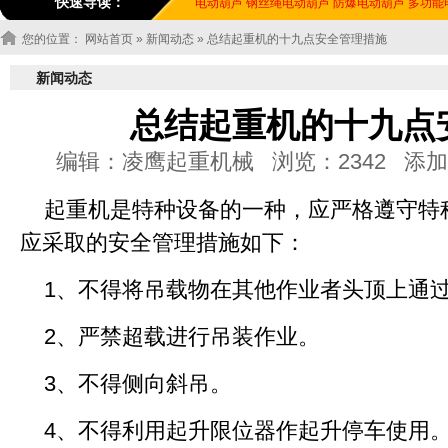
快速导读：
电动葫芦
钢丝绳电动葫芦
防爆电动葫芦
多功能
您的位置：
网站首页
»
新闻动态
» 总结起重机的十九点安全管理措施
新闻动态
总结起重机的十九点
编辑：凌鹰起重机械 浏览：2342 添加时间：20
起重机是特种设备的一种，应严格遵守特
应采取的安全管理措施如下：
1、不得将吊载物在其他作业者头顶上通
2、严禁超载进行吊装作业。
3、不得侧向斜吊。
4、不得利用起升限位器作起升停车使用