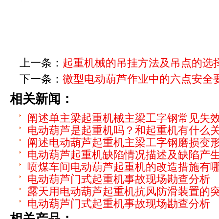
上一条：
起重机械的吊挂方法及吊点的选
下一条：
微型电动葫芦作业中的六点安全
相关新闻：
阐述单主梁起重机械主梁工字钢常见失
电动葫芦是起重机吗？和起重机有什么
阐述电动葫芦起重机主梁工字钢磨损变
电动葫芦起重机缺陷情况描述及缺陷产
喷煤车间电动葫芦起重机的改造措施有
电动葫芦门式起重机事故现场勘查分析
露天用电动葫芦起重机抗风防滑装置的
电动葫芦门式起重机事故现场勘查分析
相关产品：