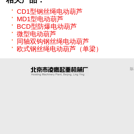
CD1型钢丝绳电动葫芦
MD1型电动葫芦
BCD型防爆电动葫芦
微型电动葫芦
同轴双钩钢丝绳电动葫芦
欧式钢丝绳电动葫芦（单梁）
版