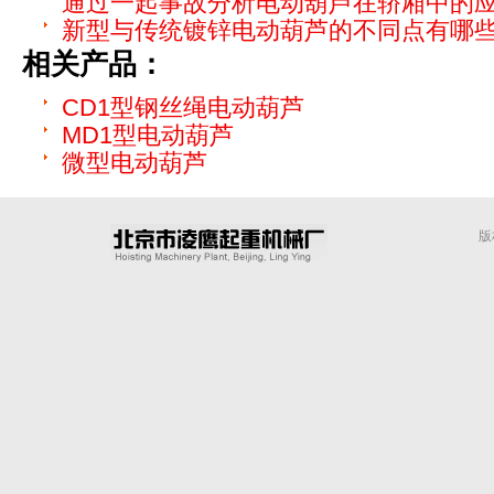
通过一起事故分析电动葫芦在轿厢中的
新型与传统镀锌电动葫芦的不同点有哪
相关产品：
CD1型钢丝绳电动葫芦
MD1型电动葫芦
微型电动葫芦
版