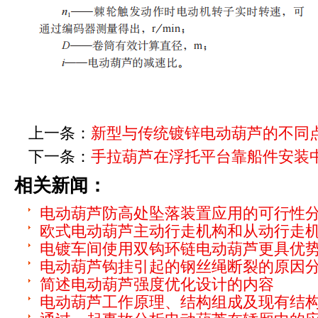
上一条：
新型与传统镀锌电动葫芦的不同
下一条：
手拉葫芦在浮托平台靠船件安装
相关新闻：
电动葫芦防高处坠落装置应用的可行性
欧式电动葫芦主动行走机构和从动行走
电镀车间使用双钩环链电动葫芦更具优
电动葫芦钩挂引起的钢丝绳断裂的原因
简述电动葫芦强度优化设计的内容
电动葫芦工作原理、结构组成及现有结