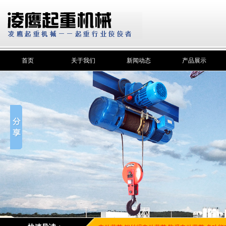
首页
关于我们
新闻动态
产品展示