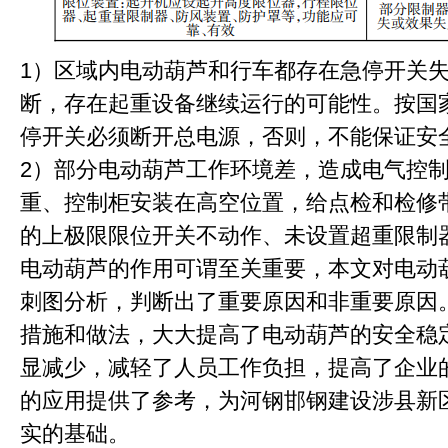
1）区域内电动葫芦和行车都存在急停开关
断，存在起重设备继续运行的可能性。按国
停开关必须断开总电源，否则，不能保证安
2）部分电动葫芦工作环境差，造成电气控
重、控制柜安装在高空位置，给点检和检修
的上极限限位开关不动作、未设置超重限制
电动葫芦的作用可谓至关重要，本文对电动
刺图分析，判断出了重要原因和非重要原因
措施和做法，大大提高了电动葫芦的安全稳
显减少，减轻了人员工作负担，提高了企业
的应用提供了参考，为河钢邯钢建设涉县新
实的基础。