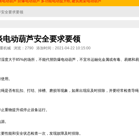
绳电动葫芦
防爆电动葫芦
多功能电动提升机
建筑爬架电动葫芦
芦安全要求要领
谈电动葫芦安全要求要领
械 浏览：2790 添加时间：2021-04-22 10:15:00
对湿度大于85%的场所，不能代替防爆电动葫芦，不宜吊运融化金属或有毒、易燃和
荷使用。
丝绳是否有乱扣、打结、掉槽、磨损等现象，如果出现应及时排除，并要经常检查导绳
停止重物提升或停止设备运行。
电源。
主要性能和安全状态检查一次，发现故障及时排除。