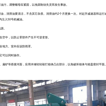
有油污，调整螺母应紧固，以免因制动失灵而发生事故。
滑油，润滑油要清洁，不含其它杂质。润滑油约2个月更换一次。对起升减速器和运行
内注入50号机械油。
电源。
挂在空中，以防止零部件产生不可逆变形。
安全地方。室外应设防雨罩。
其它可以同时操作。
刀、扁铲等搭接河面，应用木锤轻轻敲打箱体凸出部分，以免破坏箱体与箱盖密封平面