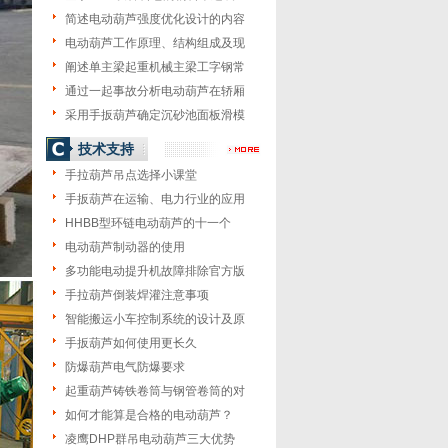
简述电动葫芦强度优化设计的内容
电动葫芦工作原理、结构组成及现
阐述单主梁起重机械主梁工字钢常
通过一起事故分析电动葫芦在轿厢
采用手扳葫芦确定沉砂池面板滑模
技术支持
手拉葫芦吊点选择小课堂
手扳葫芦在运输、电力行业的应用
HHBB型环链电动葫芦的十一个
电动葫芦制动器的使用
多功能电动提升机故障排除官方版
手拉葫芦倒装焊灌注意事项
智能搬运小车控制系统的设计及原
手扳葫芦如何使用更长久
防爆葫芦电气防爆要求
起重葫芦铸铁卷筒与钢管卷筒的对
如何才能算是合格的电动葫芦？
凌鹰DHP群吊电动葫芦三大优势