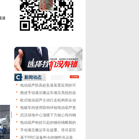
减速
新闻动态
。
电动葫芦防高处坠落装置应用的可
阐述手动液压搬运车液压系统的设
欧式电动葫芦主动行走机构和从动
电镀车间使用双钩环链电动葫芦更
武汉绿地中心顶模下方核心筒内钢
电动葫芦钩挂引起的钢丝绳断裂的
手动液压搬运车在超重、塔吊盲区
基于PRC设备料仓的物料吊运装