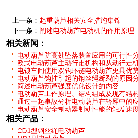
上一条：
起重葫芦相关安全措施集锦
下一条：
阐述电动葫芦电动机的作用原理
相关新闻：
电动葫芦防高处坠落装置应用的可行性
欧式电动葫芦主动行走机构和从动行走
电镀车间使用双钩环链电动葫芦更具优
电动葫芦钩挂引起的钢丝绳断裂的原因
简述电动葫芦强度优化设计的内容
电动葫芦工作原理、结构组成及现有结
通过一起事故分析电动葫芦在轿厢中的
电动葫芦安全制动器制动性能的触发速
相关产品：
CD1型钢丝绳电动葫芦