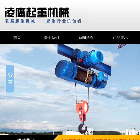
首页
关于我们
新闻动态
产品展示