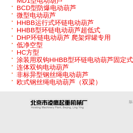
MD1型电动葫芦
BCD型防爆电动葫芦
微型电动葫芦
HHBB运行式环链电动葫芦
HHBB型环链电动葫芦超低式
DHP环链电动葫芦 爬架焊罐专用
低净空型
HC方型
涂装用双钩HHBB型环链电动葫芦固定式
连体双钩电动葫芦
非标异型钢丝绳电动葫芦
欧式钢丝绳电动葫芦（双梁）
版