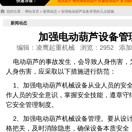
快速导读：
电动葫芦
钢丝绳电动葫芦
防爆电动葫芦
多功能
您的位置：
网站首页
»
新闻动态
» 加强电动葫芦设备管理的几点措施
新闻动态
加强电动葫芦设备管
编辑：凌鹰起重机械 浏览：2952 添加时间：20
电动葫芦的事故发生，会导致人身伤害，
人身伤害，应采取以下措施进行防范：
1、加强电动葫芦机械设备从业人员的安
作人员的安全意识，掌握安全技能，遵章守
它安全管理制度。
2、加强电动葫芦机械设备管理。要从设
格把关，及时消除隐患，确保设备本质安全