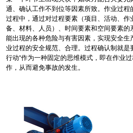
通、确认工作不到位等因素所致。作业过程
过程中，通过对过程要素（项目、活动、作
备、材料、人员）、时间要素和空间要素的
能出现的各种危险与有害因素，实现安全生
业过程的安全规范、合理。过程确认制就是
行动”作为一种固定的思维模式，即在作业
作，从而避免事故的发生。