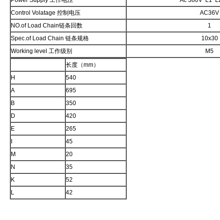
Power Supply 工作电压
Ac 380V L1 
Control Volatage 控制电压
AC36V
NO.of Load Chain链条回数
1
Spec.of Load Chain 链条规格
10x30
Working level 工作级别
M5
长度（mm）
H
540
A
695
B
350
D
420
E
265
I
45
M
20
N
35
K
52
L
42