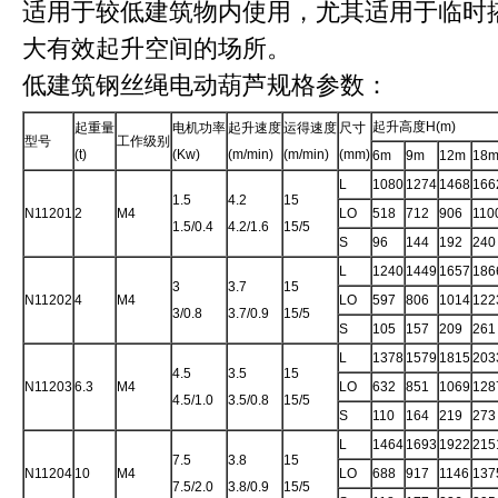
适用于较低建筑物内使用，尤其适用于临时
大有效起升空间的场所。
低建筑钢丝绳电动葫芦规格参数：
起升高度H(m)
起重量
电机功率
起升速度
运得速度
尺寸
型号
工作级别
(t)
(Kw)
(m/min)
(m/min)
(mm)
6m
9m
12m
18
L
1080
1274
1468
166
1.5
4.2
15
N11201
2
M4
LO
518
712
906
110
1.5/0.4
4.2/1.6
15/5
S
96
144
192
240
L
1240
1449
1657
186
3
3.7
15
N11202
4
M4
LO
597
806
1014
122
3/0.8
3.7/0.9
15/5
S
105
157
209
261
L
1378
1579
1815
203
4.5
3.5
15
N11203
6.3
M4
LO
632
851
1069
128
4.5/1.0
3.5/0.8
15/5
S
110
164
219
273
L
1464
1693
1922
215
7.5
3.8
15
N11204
10
M4
LO
688
917
1146
137
7.5/2.0
3.8/0.9
15/5