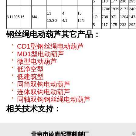
S
118
177
236
295
L
1706
1939
2172
240
13
4
15
N11205
16
M4
LO
738
971
1204
147
13/3.2
4/1
15/5
S
117
175
233
292
钢丝绳电动葫芦
其它产品：
CD1型钢丝绳电动葫芦
MD1型电动葫芦
微型电动葫芦
低净空型
低建筑型
同筒双钩电动葫芦
连体双钩电动葫芦
同轴双钩钢丝绳电动葫芦
相关技术支持：
版