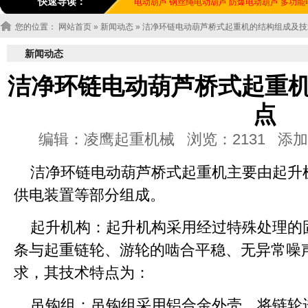
快速导读：
电动葫芦
钢丝绳电动葫芦
防爆电动葫芦
多功能
您的位置：
网站首页
»
新闻动态
» 洁净环链电动葫芦桥式起重机的结构组成及
新闻动态
洁净环链电动葫芦桥式起重
点
编辑：凌鹰起重机械 浏览：2131 添加时间：20
洁净环链电动葫芦桥式起重机主要由起升
供电装置等部分组成。
起升机构：起升机构采用经过特殊处理的
条与起重链轮、游轮的啮合平稳、无异常噪
求，其技术特点为：
吊钩组：吊钩组采用铝合金外壳，将链轮