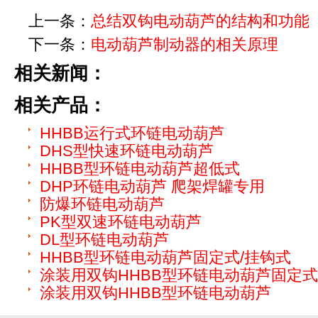
上一条：
总结双钩电动葫芦的结构和功能
下一条：
电动葫芦制动器的相关原理
相关新闻：
相关产品：
HHBB运行式环链电动葫芦
DHS型快速环链电动葫芦
HHBB型环链电动葫芦超低式
DHP环链电动葫芦 爬架焊罐专用
防爆环链电动葫芦
PK型双速环链电动葫芦
DL型环链电动葫芦
HHBB型环链电动葫芦固定式/挂钩式
涂装用双钩HHBB型环链电动葫芦固定式
涂装用双钩HHBB型环链电动葫芦