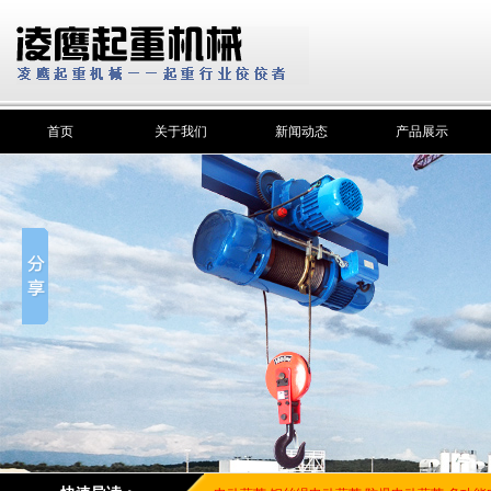
首页
关于我们
新闻动态
产品展示