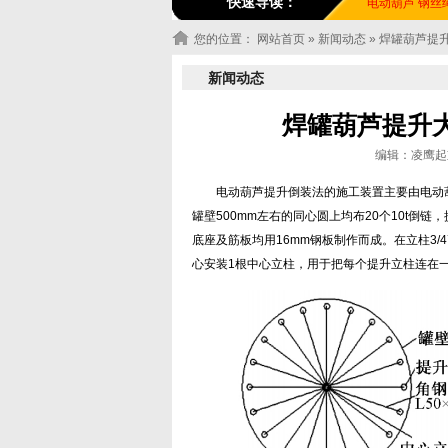
快速导读：
电动葫芦
钢丝
您的位置：
网站首页
»
新闻动态
» 焊罐葫芦提
新闻动态
焊罐葫芦提升
编辑：凌鹰起重机
电动葫芦提升倒装法的施工装置主要由电动
罐壁500mm左右的同心圆上均布20个10t倒链
底座及筋板均用16mm钢板制作而成。在立柱3/
心安装1根中心立柱，用于把每个提升立柱连在