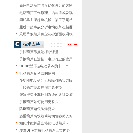
简述电动葫芦强度优化设计的内容
电动葫芦工作原理、结构组成及现
阐述单主梁起重机械主梁工字钢常
通过一起事故分析电动葫芦在轿厢
采用手扳葫芦确定沉砂池面板滑模
技术支持
手拉葫芦吊点选择小课堂
手扳葫芦在运输、电力行业的应用
HHBB型环链电动葫芦的十一个
电动葫芦制动器的使用
多功能电动提升机故障排除官方版
手拉葫芦倒装焊灌注意事项
智能搬运小车控制系统的设计及原
手扳葫芦如何使用更长久
防爆葫芦电气防爆要求
起重葫芦铸铁卷筒与钢管卷筒的对
如何才能算是合格的电动葫芦？
凌鹰DHP群吊电动葫芦三大优势