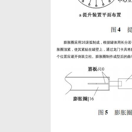
膨胀圈采用16滚弧制成，根据罐体周长分若
胀圈顶紧，使其紧贴在罐壁上，通过龙门卡具将
个位置应避开倒装立柱。膨胀圈制作成型后的曲