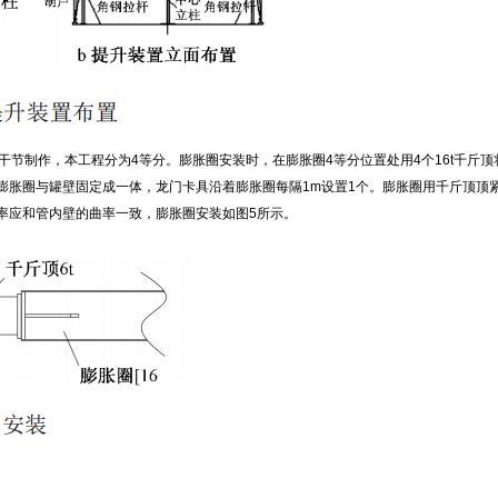
干节制作，本工程分为4等分。膨胀圈安装时，在膨胀圈4等分位置处用4个16t千斤顶
膨胀圈与罐壁固定成一体，龙门卡具沿着膨胀圈每隔1m设置1个。膨胀圈用千斤顶顶紧
率应和管内壁的曲率一致，膨胀圈安装如图5所示。