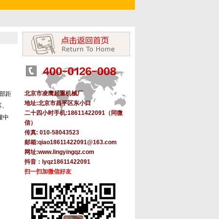
北京市凌鹰起重机械厂
部距
地址:北京市昌平区东小口
耳、
二十四小时手机:18611422091（同微
罐中
信）
传真: 010-58043523
邮箱:
qiao18611422091@163.com
网址
:
www.lingyingqz.com
抖音：lyqz18611422091
扫一扫加微信好友