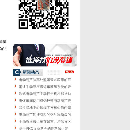
将膨
的4
新闻动态
电动葫芦防高处坠落装置应用的可
阐述手动液压搬运车液压系统的设
欧式电动葫芦主动行走机构和从动
电镀车间使用双钩环链电动葫芦更
武汉绿地中心顶模下方核心筒内钢
电动葫芦钩挂引起的钢丝绳断裂的
手动液压搬运车在超重、塔吊盲区
基于PRC设备料仓的物料吊运装