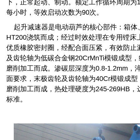
下，正常起动、制动。额定工作循环周期为10
每小时，等效启动次数为90次。
起升减速器是电动葫芦的核心部件：箱体
HT200浇筑而成；经过时效处理在专用镗
优质橡胶密封圈，经配合面压紧，有效防止
及齿轮轴为低碳合金钢20CrMnTi模锻成
磨削加工而成。渗碳层深度为0.8-1.2mm，
面要求，末极齿轮及齿轮轴为40Cr模锻成
磨削加工而成，热处理硬度为245-269H
标准。