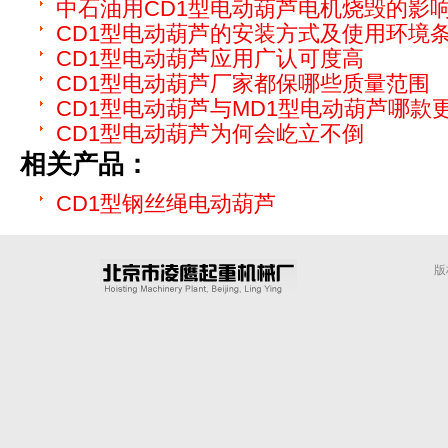
中石油用CD1型电动葫芦电机烧毁的影
CD1型电动葫芦的安装方式及使用环境
CD1型电动葫芦应用广认可度高
CD1型电动葫芦厂家都保哪些质量范围
CD1型电动葫芦与MD1型电动葫芦哪款
CD1型电动葫芦为何会屹立不倒
相关产品：
CD1型钢丝绳电动葫芦
版