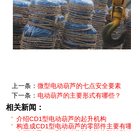
上一条：
微型电动葫芦的七点安全要素
下一条：
电动葫芦的主要形式有哪些？
相关新闻：
介绍CD1型电动葫芦的起升机构
构造成CD1型电动葫芦的零部件主要有