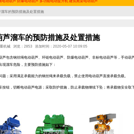
绳电动葫芦
防爆电动葫芦
多功能电动提升机
建筑爬架电动葫芦
芦溜车的预防措施及处置措施
葫芦溜车的预防措施及处置措施
械 浏览：2853 添加时间：2020-05-07 10:09:05
葫芦包含钢丝绳电动葫芦、环链电动葫芦、防爆电动葫芦、非标电动葫芦等，手动葫
出现溜车危险，主要预防措施如下：
问题；采用满足承载能力的钢丝绳来承载负载，禁止使用电动葫芦直接承载负载。
车按钮，切断电动葫芦电源；采取防护措施，防止承载物继续下坠；将承载物安全取
。