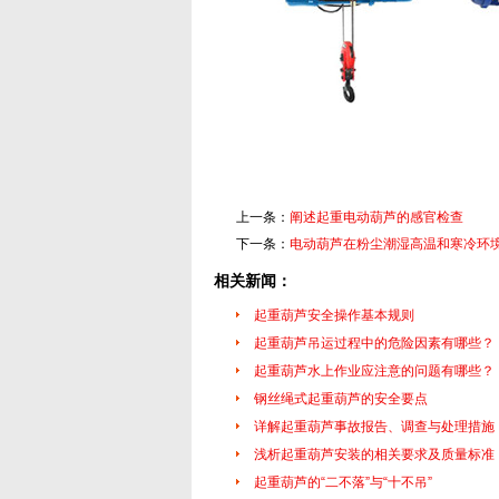
上一条：
阐述起重电动葫芦的感官检查
下一条：
电动葫芦在粉尘潮湿高温和寒冷环
相关新闻：
起重葫芦安全操作基本规则
起重葫芦吊运过程中的危险因素有哪些？
起重葫芦水上作业应注意的问题有哪些？
钢丝绳式起重葫芦的安全要点
详解起重葫芦事故报告、调查与处理措施
浅析起重葫芦安装的相关要求及质量标准
起重葫芦的“二不落”与“十不吊”