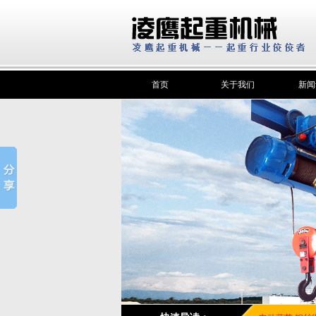
首页
关于我们
新闻