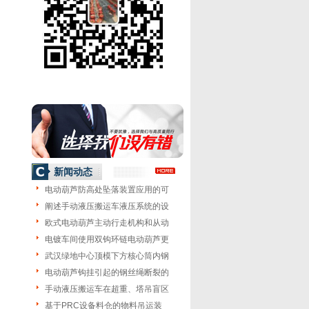
新闻动态
电动葫芦防高处坠落装置应用的可
阐述手动液压搬运车液压系统的设
欧式电动葫芦主动行走机构和从动
电镀车间使用双钩环链电动葫芦更
武汉绿地中心顶模下方核心筒内钢
电动葫芦钩挂引起的钢丝绳断裂的
手动液压搬运车在超重、塔吊盲区
基于PRC设备料仓的物料吊运装