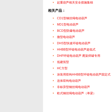
起重葫芦相关安全措施集锦
相关产品：
CD1型钢丝绳电动葫芦
MD1型电动葫芦
BCD型防爆电动葫芦
微型电动葫芦
DHS型快速环链电动葫芦
HHBB型环链电动葫芦超低式
DHP环链电动葫芦 爬架焊罐专用
低建筑型
HC方型
涂装用双钩HHBB型环链电动葫芦固定式
连体双钩电动葫芦
非标异型钢丝绳电动葫芦
欧式钢丝绳电动葫芦（单梁）