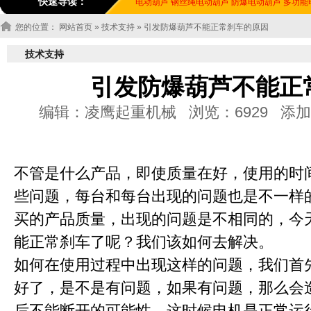
快速导读：
电动葫芦
钢丝绳电动葫芦
防爆电动葫芦
多功能
您的位置：
网站首页
»
技术支持
» 引发防爆葫芦不能正常刹车的原因
技术支持
引发防爆葫芦不能正
编辑：凌鹰起重机械 浏览：6929 添加时间：20
不管是什么产品，即使质量在好，使用的时
些问题，每台和每台出现的问题也是不一样
买的产品质量，出现的问题是不相同的，今
能正常刹车了呢？我们该如何去解决。
如何在使用过程中出现这样的问题，我们首
好了，是不是有问题，如果有问题，那么会
后不能断开的可能性，这时候电机是正常运