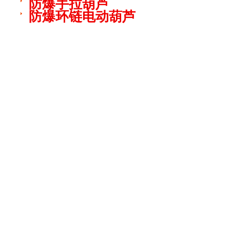
防爆手拉葫芦
防爆环链电动葫芦